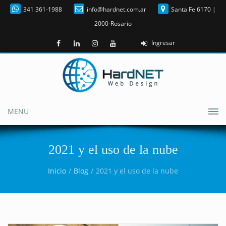
341 361-1988
info@hardnet.com.ar
Santa Fe 6170 |
2000-Rosario
Ingresar
MENU
2021 y el uso de la nube
Inicio
Blog
2021 y el uso de la nube