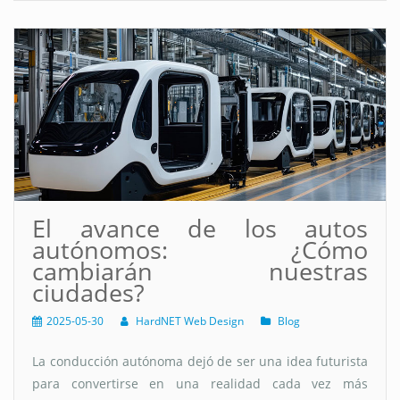
El avance de los autos
autónomos: ¿Cómo
cambiarán nuestras
ciudades?
2025-05-30
HardNET Web Design
Blog
La conducción autónoma dejó de ser una idea futurista
para convertirse en una realidad cada vez más