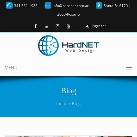
341 361-1988
info@hardnet.com.ar
Santa Fe 6170 |
2000-Rosario
Ingresar
MENU
Blog
Inicio
Blog