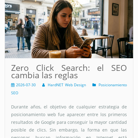
Zero Click Search: el SEO
cambia las reglas
2026-07-30
HardNET Web Design
Posicionamiento
SEO
Durante años, el objetivo de cualquier estrategia de
posicionamiento web fue aparecer entre los primeros
resultados de Google para conseguir la mayor cantidad
posible de clics. Sin embargo, la forma en que las
personas buscan información en Internet está