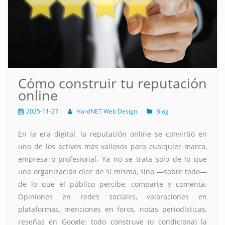
Cómo construir tu reputación
online
2025-11-27
HardNET Web Design
Blog
En la era digital, la reputación online se convirtió en
uno de los activos más valiosos para cualquier marca,
empresa o profesional. Ya no se trata solo de lo que
una organización dice de sí misma, sino —sobre todo—
de lo que el público percibe, comparte y comenta.
Opiniones en redes sociales, valoraciones en
plataformas, menciones en foros, notas periodísticas,
reseñas en Google: todo construye (o condiciona) la