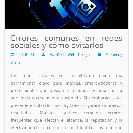
Errores comunes en redes
sociales y cómo evitarlos
2026-01-21
HardNET Web Design
Marketing
Digital
Las redes sociales se consolidaron como una
herramienta clave para marcas, emprendedores y
profesionales que buscan visibilidad, cercanía con su
audiencia y crecimiento sostenido. Sin embargo, estar
presente en plataformas digitales no garantiza buenos
resultados. Muchos perfiles cometen errores
frecuentes que afectan el alcance, la reputación y la
efectividad de su comunicación. Identificarlos a tiempo