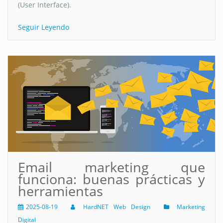
(User Interface).
Seguir Leyendo
Email marketing que
funciona: buenas prácticas y
herramientas
2025-08-19
HardNET Web Design
Marketing
Digital