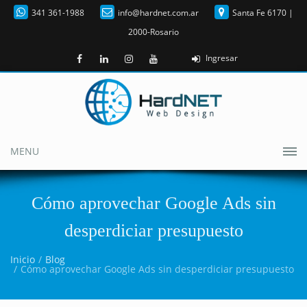
341 361-1988
info@hardnet.com.ar
Santa Fe 6170 |
2000-Rosario
Ingresar
MENU
Cómo aprovechar Google Ads sin
desperdiciar presupuesto
Inicio
Blog
Cómo aprovechar Google Ads sin desperdiciar presupuesto