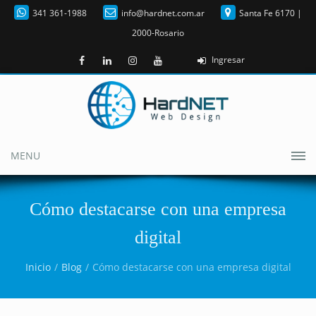
341 361-1988
info@hardnet.com.ar
Santa Fe 6170 |
2000-Rosario
Ingresar
MENU
Cómo destacarse con una empresa
digital
Inicio
Blog
Cómo destacarse con una empresa digital