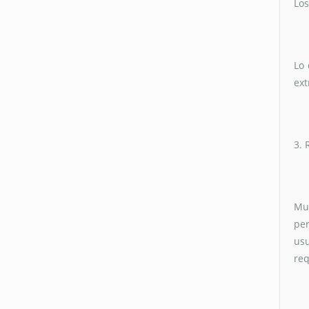
Los
Lo 
ext
3. 
Muc
per
usu
req