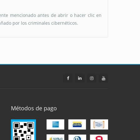
nte mencionado antes de abrir o hacer clic en
ñado por los criminales cibernéticos.
Métodos de pago