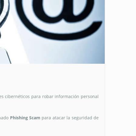
s cibernéticos para robar información personal
inado
Phishing Scam
para atacar la seguridad de