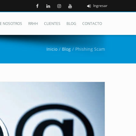
Ingresar
E NOSOTROS
RRHH
CLIENTES
BLOG
CONTACTO
Inicio
Blog
Phishing Scam