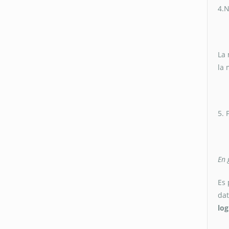
4.N
La 
la 
5. 
En 
Es 
da
log