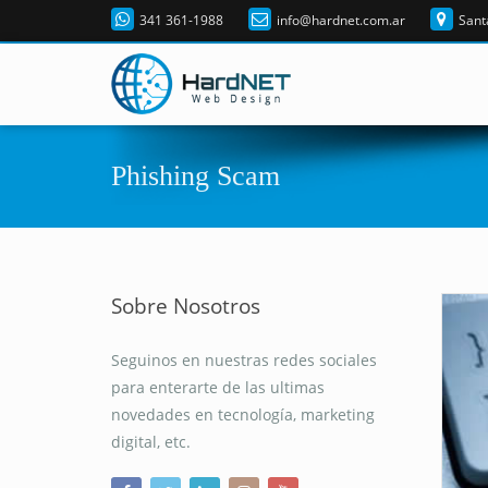
341 361-1988
info@hardnet.com.ar
Sant
Phishing Scam
Sobre Nosotros
Seguinos en nuestras redes sociales
para enterarte de las ultimas
novedades en tecnología, marketing
digital, etc.