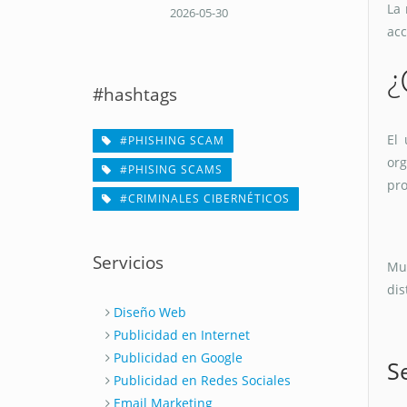
La 
2026-05-30
acc
¿
#hashtags
El 
#PHISHING SCAM
org
#PHISING SCAMS
pro
#CRIMINALES CIBERNÉTICOS
Servicios
Muy
dis
Diseño Web
Publicidad en Internet
Publicidad en Google
S
Publicidad en Redes Sociales
Email Marketing