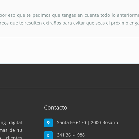
por eso que te pedimos que tengas en cuenta todo lo anteriorme
reos que te resulten extraños para evitar que seas el próximo enga
Contacto
g digital
Santa Fe 6170 | 2000-Rosario
 mas de 10
341 361-1988
 clientes