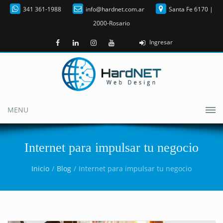
341 361-1988
info@hardnet.com.ar
Santa Fe 6170 |
2000-Rosario
Ingresar
MENU
Internet para impulsar tu negocio
Inicio
Blog
Internet para impulsar tu negocio