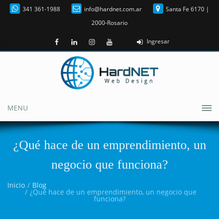
341 361-1988
info@hardnet.com.ar
Santa Fe 6170 |
2000-Rosario
Ingresar
MENU
¿Qué hace de un emprendimiento, un
negocio que funciona?
Inicio
Blog
¿Qué hace de un emprendimiento, un negocio que
funciona?