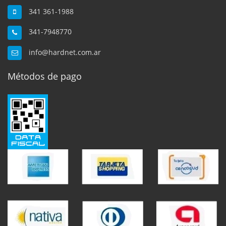
341 361-1988
341-7948770
info@hardnet.com.ar
Métodos de pago