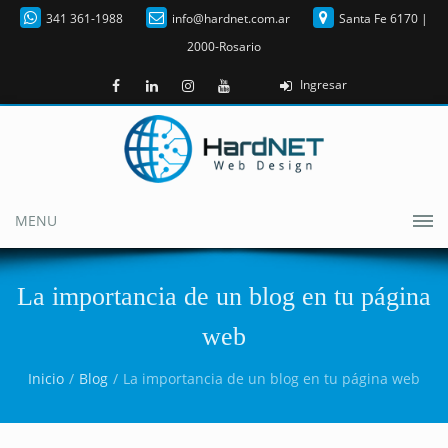
341 361-1988
info@hardnet.com.ar
Santa Fe 6170 |
2000-Rosario
Ingresar
MENU
La importancia de un blog en tu página
web
Inicio
Blog
La importancia de un blog en tu página web