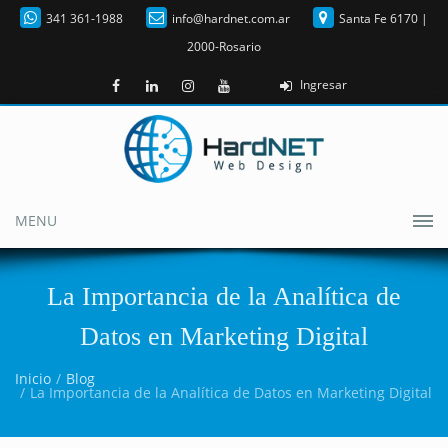
341 361-1988
info@hardnet.com.ar
Santa Fe 6170 |
2000-Rosario
Ingresar
MENU
La Importancia de la Analítica de
Datos en Marketing Digital
Inicio
Blog
La Importancia de la Analítica de Datos en Marketing Digital