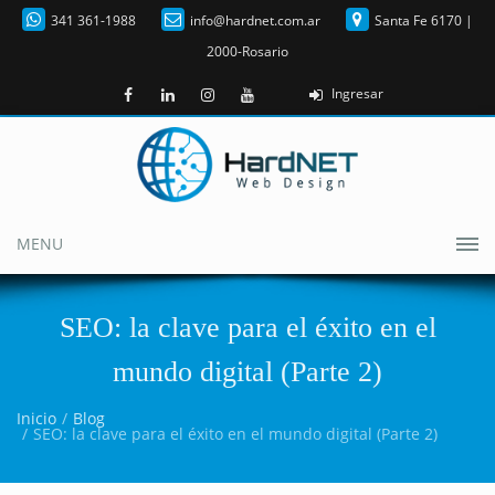
341 361-1988
info@hardnet.com.ar
Santa Fe 6170 |
2000-Rosario
Ingresar
MENU
SEO: la clave para el éxito en el
mundo digital (Parte 2)
Inicio
Blog
SEO: la clave para el éxito en el mundo digital (Parte 2)