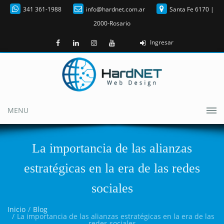
341 361-1988
info@hardnet.com.ar
Santa Fe 6170 |
2000-Rosario
Ingresar
MENU
La importancia de las alianzas
estratégicas en la era de las redes
sociales
Inicio
Blog
La importancia de las alianzas estratégicas en la era de las
redes sociales